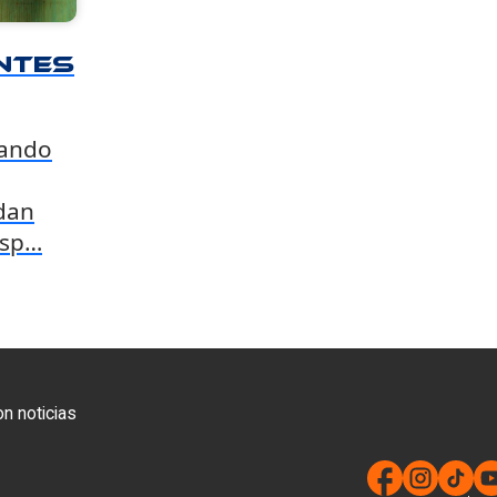
ntes
cando
dan
esp…
n noticias