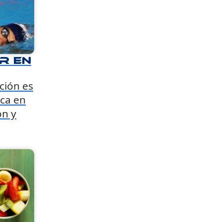
r en
ción es
ca en
ón y