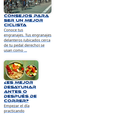
Consejos para
ser un mejor
ciclista
Conoce tus
engranajes. Tus engranajes
delanteros (ubicados cerca
de tu pedal derecho) se
usan como …
¿Es mejor
desayunar
antes o
después de
correr?
Empezar el día
practicando